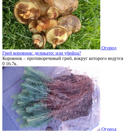
Огород
Гриб коровник: деликатес или убийца?
Коровник – противоречивый гриб, вокруг которого ведутся
0
16.7к.
Огород