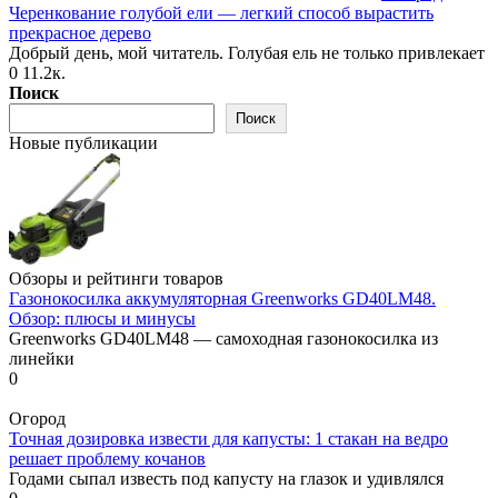
Черенкование голубой ели — легкий способ вырастить
прекрасное дерево
Добрый день, мой читатель. Голубая ель не только привлекает
0
11.2к.
Поиск
Поиск
Новые публикации
Обзоры и рейтинги товаров
Газонокосилка аккумуляторная Greenworks GD40LM48.
Обзор: плюсы и минусы
Greenworks GD40LM48 — самоходная газонокосилка из
линейки
0
Огород
Точная дозировка извести для капусты: 1 стакан на ведро
решает проблему кочанов
Годами сыпал известь под капусту на глазок и удивлялся