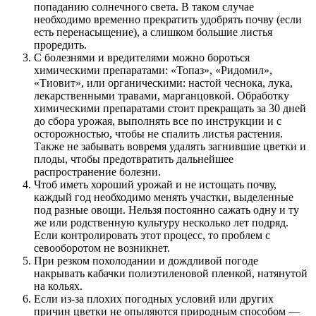
попаданию солнечного света. В таком случае
необходимо временно прекратить удобрять почву (если
есть перенасыщение), а слишком большие листья
проредить.
С болезнями и вредителями можно бороться
химическими препаратами: «Топаз», «Ридомил»,
«Тиовит», или органическими: настой чеснока, лука,
лекарственными травами, марганцовкой. Обработку
химическими препаратами стоит прекращать за 30 дней
до сбора урожая, выполнять все по инструкции и с
осторожностью, чтобы не спалить листья растения.
Также не забывать вовремя удалять загнившие цветки и
плоды, чтобы предотвратить дальнейшее
распространение болезни.
Чтоб иметь хороший урожай и не истощать почву,
каждый год необходимо менять участки, выделенные
под разные овощи. Нельзя постоянно сажать одну и ту
же или родственную культуру несколько лет подряд.
Если контролировать этот процесс, то проблем с
севооборотом не возникнет.
При резком похолодании и дождливой погоде
накрывать кабачки полиэтиленовой пленкой, натянутой
на кольях.
Если из-за плохих погодных условий или других
причин цветки не опыляются природным способом —