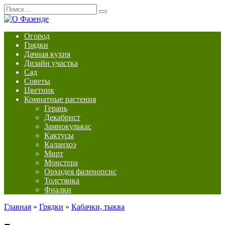
Перейти
Search
к
for:
содержанию
Огород
Грядки
Дачная кухня
Дизайн участка
Сад
Советы
Цветник
Комнатные растения
Герань
Декабрист
Замиокулькас
Кактусы
Каланхоэ
Мирт
Монстера
Орхидея фаленопсис
Толстянка
Фиалки
Главная
»
Грядки
»
Кабачки, тыква