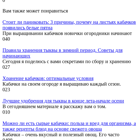
0
Вам также может понравиться
Стоит ли паниковать: 3 причины, почему на листьях кабачков
появились белые пятна
При выращивании кабачков новички огородники начинают
0
40
Правила хранения тыквы в зимний период. Советы для
начинающих
Сегодня я поделюсь с вами секретами по сбору и хранению
0
27
Хранение кабачков: оптимальные условия
Кабачки на своем огороде я выращиваю каждый сезон.
0
23
Лучшие удобрения для тыквы в конце лета-начале осени
В сегодняшнем материале я расскажу вам о том.
0
10
Можно ли есть сырые кабачки: польза и вред для организма, а
также рецепты блюд на основе свежего овоща
Кабачки – очень вкусный и полезный овощ. Его часто