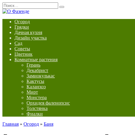
Перейти
Search
к
for:
содержанию
Огород
Грядки
Дачная кухня
Дизайн участка
Сад
Советы
Цветник
Комнатные растения
Герань
Декабрист
Замиокулькас
Кактусы
Каланхоэ
Мирт
Монстера
Орхидея фаленопсис
Толстянка
Фиалки
Главная
»
Огород
»
Баня