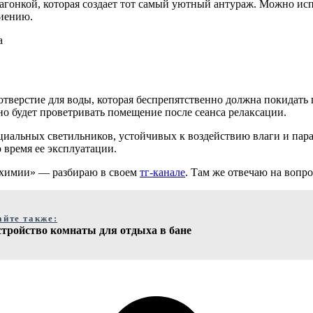
онкой, которая создает тот самый уютный антураж. Можно испо
ниению.
отверстие для воды, которая беспрепятственно должна покидать 
о будет проветривать помещение после сеанса релаксации.
иальных светильников, устойчивых к воздействию влаги и пара.
 время ее эксплуатации.
 химии» — разбираю в своем
тг-канале
. Там же отвечаю на вопр
айте также:
стройство комнаты для отдыха в бане