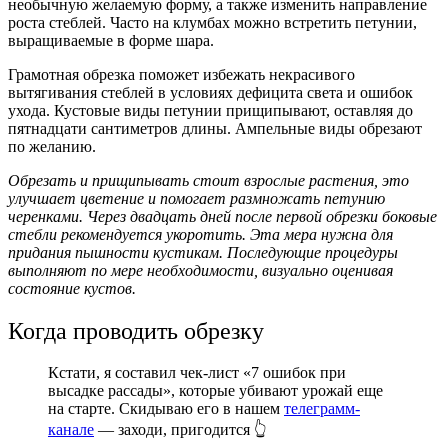
необычную желаемую форму, а также изменить направление
роста стеблей. Часто на клумбах можно встретить петунии,
выращиваемые в форме шара.
Грамотная обрезка поможет избежать некрасивого
вытягивания стеблей в условиях дефицита света и ошибок
ухода. Кустовые виды петунии прищипывают, оставляя до
пятнадцати сантиметров длины. Ампельные виды обрезают
по желанию.
Обрезать и прищипывать стоит взрослые растения, это
улучшает цветение и помогает размножать петунию
черенками. Через двадцать дней после первой обрезки боковые
стебли рекомендуется укоротить. Эта мера нужна для
придания пышности кустикам. Последующие процедуры
выполняют по мере необходимости, визуально оценивая
состояние кустов.
Когда проводить обрезку
Кстати, я составил чек-лист «7 ошибок при
высадке рассады», которые убивают урожай еще
на старте. Скидываю его в нашем
телеграмм-
канале
— заходи, пригодится 👆