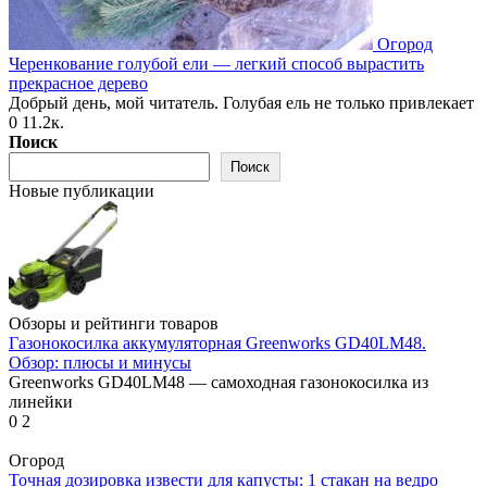
Огород
Черенкование голубой ели — легкий способ вырастить
прекрасное дерево
Добрый день, мой читатель. Голубая ель не только привлекает
0
11.2к.
Поиск
Поиск
Новые публикации
Обзоры и рейтинги товаров
Газонокосилка аккумуляторная Greenworks GD40LM48.
Обзор: плюсы и минусы
Greenworks GD40LM48 — самоходная газонокосилка из
линейки
0
2
Огород
Точная дозировка извести для капусты: 1 стакан на ведро