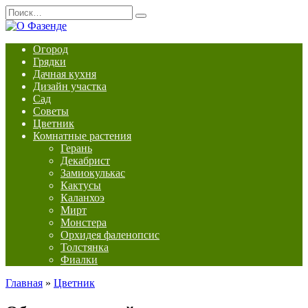
Перейти
Search
к
for:
содержанию
Огород
Грядки
Дачная кухня
Дизайн участка
Сад
Советы
Цветник
Комнатные растения
Герань
Декабрист
Замиокулькас
Кактусы
Каланхоэ
Мирт
Монстера
Орхидея фаленопсис
Толстянка
Фиалки
Главная
»
Цветник