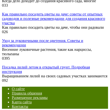
Когда дело доходит до создания красивого сада, многие
0
33
Как правильно посадить цветы на даче: советы от опытных
садоводов и полезные рекомендации для создания красивого
участка
Как правильно посадить цветы на даче, чтобы они радовали
0
26
Уход за луковичными после цветения. Советы и
рекомендации
Весенние луковичные растения, такие как нарциссы,
тюльпаны
0
395
Посадка лилий летом в открытый грунт. Подробная
инструкция
Выращиванием лилий на своих садовых участках занимаются
0
92
О сайте
Правила общения
Размещение рекламы
Карта сайта
Контакты