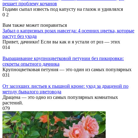
решает проблему кочанов
Годами сыпал известь под капусту на глазок и удивлялся
0
2
Вам также может понравиться
Забыл о капризных розах навсегда: 4 осенних цветка, которые
растут без ухода
Привет, дачники! Если вы как и я устали от роз — этих
0
14
Выращивание крупноцветковой петунии без пикировки:
секреты опытного дачника
Крупноцветковая петуния — это один из самых популярных
0
31
От засохших листьев к пышной кроне: уход за драценой по
методу бывалого цветовода
Драцена — это одно из самых популярных комнатных
растений.
0
79