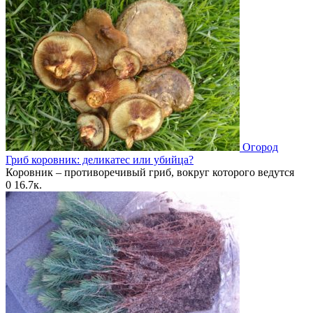
Огород
Гриб коровник: деликатес или убийца?
Коровник – противоречивый гриб, вокруг которого ведутся
0
16.7к.