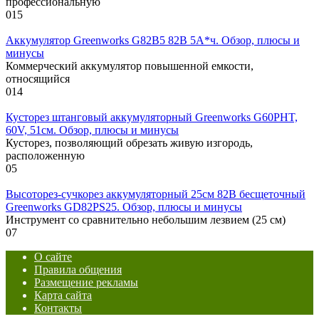
профессиональную
0
15
Аккумулятор Greenworks G82B5 82В 5А*ч. Обзор, плюсы и
минусы
Коммерческий аккумулятор повышенной емкости,
относящийся
0
14
Кусторез штанговый аккумуляторный Greenworks G60PHT,
60V, 51см. Обзор, плюсы и минусы
Кусторез, позволяющий обрезать живую изгородь,
расположенную
0
5
Высоторез-сучкорез аккумуляторный 25см 82В бесщеточный
Greenworks GD82PS25. Обзор, плюсы и минусы
Инструмент со сравнительно небольшим лезвием (25 см)
0
7
О сайте
Правила общения
Размещение рекламы
Карта сайта
Контакты