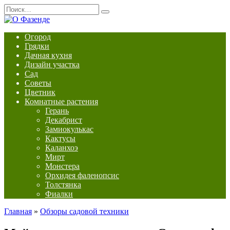
Перейти
Search
к
for:
содержанию
Огород
Грядки
Дачная кухня
Дизайн участка
Сад
Советы
Цветник
Комнатные растения
Герань
Декабрист
Замиокулькас
Кактусы
Каланхоэ
Мирт
Монстера
Орхидея фаленопсис
Толстянка
Фиалки
Главная
»
Обзоры садовой техники