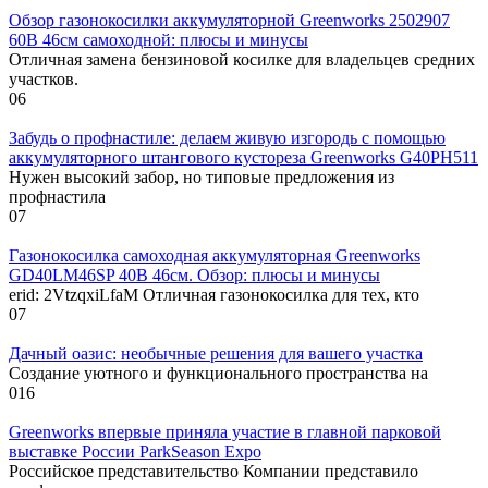
Обзор газонокосилки аккумуляторной Greenworks 2502907
60В 46см самоходной: плюсы и минусы
Отличная замена бензиновой косилке для владельцев средних
участков.
0
6
Забудь о профнастиле: делаем живую изгородь с помощью
аккумуляторного штангового кустореза Greenworks G40PH511
Нужен высокий забор, но типовые предложения из
профнастила
0
7
Газонокосилка самоходная аккумуляторная Greenworks
GD40LM46SP 40В 46см. Обзор: плюсы и минусы
erid: 2VtzqxiLfaM Отличная газонокосилка для тех, кто
0
7
Дачный оазис: необычные решения для вашего участка
Создание уютного и функционального пространства на
0
16
Greenworks впервые приняла участие в главной парковой
выставке России ParkSeason Expo
Российское представительство Компании представило