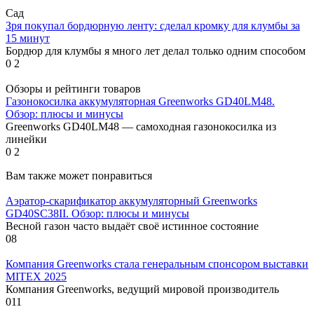
Сад
Зря покупал бордюрную ленту: сделал кромку для клумбы за
15 минут
Бордюр для клумбы я много лет делал только одним способом
0
2
Обзоры и рейтинги товаров
Газонокосилка аккумуляторная Greenworks GD40LM48.
Обзор: плюсы и минусы
Greenworks GD40LM48 — самоходная газонокосилка из
линейки
0
2
Вам также может понравиться
Аэратор-скарификатор аккумуляторный Greenworks
GD40SC38II. Обзор: плюсы и минусы
Весной газон часто выдаёт своё истинное состояние
0
8
Компания Greenworks стала генеральным спонсором выставки
MITEX 2025
Компания Greenworks, ведущий мировой производитель
0
11