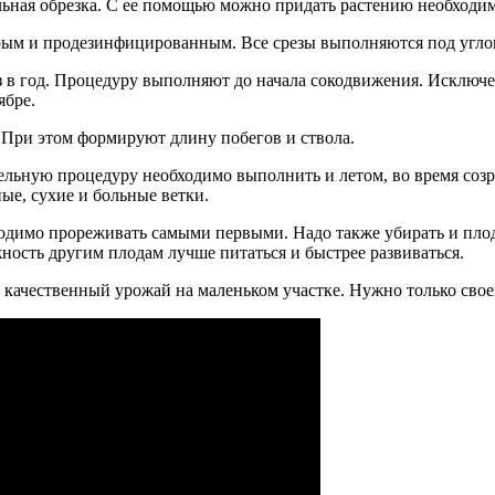
ьная обрезка. С ее помощью можно придать растению необходим
трым и продезинфицированным. Все срезы выполняются под угло
аз в год. Процедуру выполняют до начала сокодвижения. Исключ
ябре.
 При этом формируют длину побегов и ствола.
тельную процедуру необходимо выполнить и летом, во время созр
ые, сухие и больные ветки.
ходимо прореживать самыми первыми. Надо также убирать и пло
ожность другим плодам лучше питаться и быстрее развиваться.
качественный урожай на маленьком участке. Нужно только своев