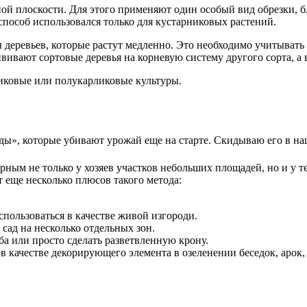
дной плоскости. Для этого применяют один особый вид обрезки,
способ использовался только для кустарниковых растений.
деревьев, которые растут медленно. Это необходимо учитывать 
вают сортовые деревья на корневую систему другого сорта, а в
иковые или полукарликовые культуры.
сады», которые убивают урожай еще на старте. Скидываю его в н
рным не только у хозяев участков небольших площадей, но и у т
 еще несколько плюсов такого метода:
пользоваться в качестве живой изгороди.
 сад на несколько отдельных зон.
а или просто сделать разветвленную крону.
качестве декорирующего элемента в озеленении беседок, арок, з