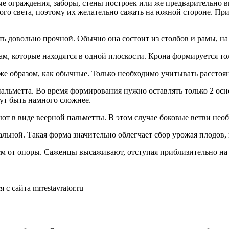
ые ограждения, заборы, стены построек или же предварительно 
ого света, поэтому их желательно сажать на южной стороне. Пр
 довольно прочной. Обычно она состоит из столбов и рамы, на 
кам, которые находятся в одной плоскости. Крона формируется то
е образом, как обычные. Только необходимо учитывать расстоя
льметта. Во время формирования нужно оставлять только 2 осно
ут быть намного сложнее.
ют в виде веерной пальметты. В этом случае боковые ветви необ
льной. Такая форма значительно облегчает сбор урожая плодов
 от опоры. Саженцы высаживают, отступая приблизительно на 3
с сайта mrrestavrator.ru