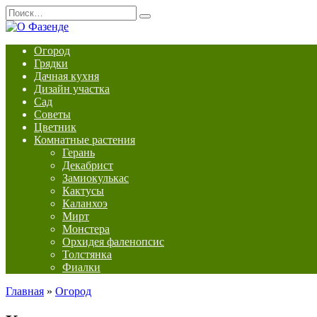
Перейти
Search
к
for:
содержанию
Огород
Грядки
Дачная кухня
Дизайн участка
Сад
Советы
Цветник
Комнатные растения
Герань
Декабрист
Замиокулькас
Кактусы
Каланхоэ
Мирт
Монстера
Орхидея фаленопсис
Толстянка
Фиалки
Главная
»
Огород