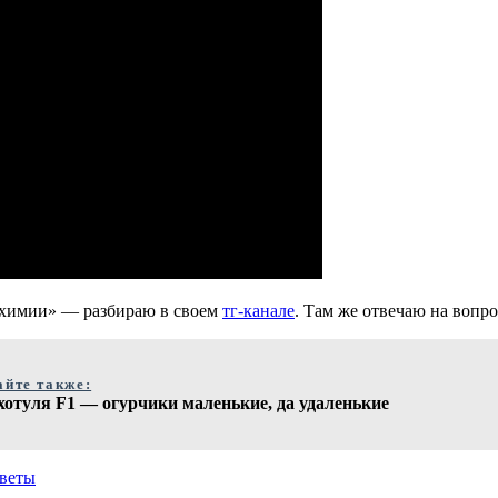
 химии» — разбираю в своем
тг-канале
. Там же отвечаю на вопр
айте также:
хотуля F1 — огурчики маленькие, да удаленькие
оветы