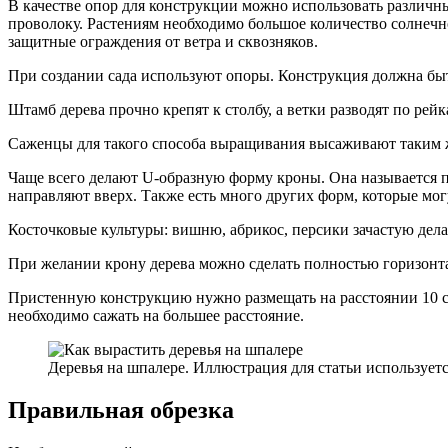
В качестве опор для конструкции можно использовать различн
проволоку. Растениям необходимо большое количество солнечн
защитные ограждения от ветра и сквозняков.
При создании сада используют опоры. Конструкция должна быть
Штамб дерева прочно крепят к столбу, а ветки разводят по рей
Саженцы для такого способа выращивания высаживают таким ж
Чаще всего делают U-образную форму кроны. Она называется па
направляют вверх. Также есть много других форм, которые мог
Косточковые культуры: вишню, абрикос, персики зачастую дела
При желании крону дерева можно сделать полностью горизонта
Пристенную конструкцию нужно размещать на расстоянии 10 см
необходимо сажать на большее расстояние.
Деревья на шпалере. Иллюстрация для статьи используется 
Правильная обрезка