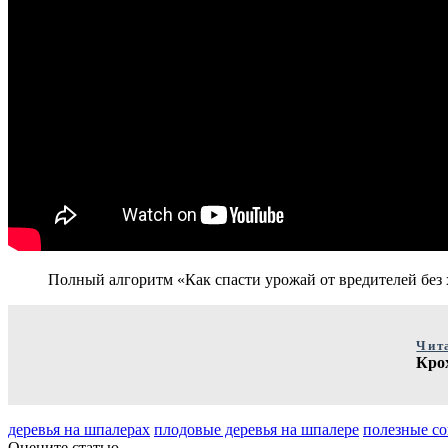
Полный алгоритм «Как спасти урожай от вредителей без
Чит
Кро
деревья на шпалерах
плодовые деревья на шпалере
полезные с
Оцените статью