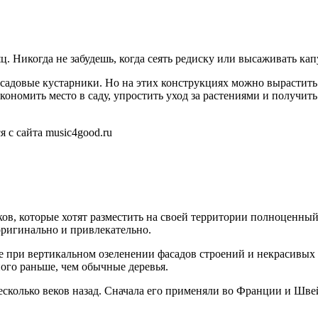
. Никогда не забудешь, когда сеять редиску или высаживать кап
адовые кустарники. Но на этих конструкциях можно вырастить и
кономить место в саду, упростить уход за растениями и получит
 с сайта music4good.ru
ов, которые хотят разместить на своей территории полноценный
 оригинально и привлекательно.
е при вертикальном озеленении фасадов строений и некрасивых 
ого раньше, чем обычные деревья.
сколько веков назад. Сначала его применяли во Франции и Шве