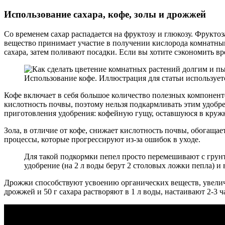
Использование сахара, кофе, золы и дрожжей
Со временем сахар распадается на фруктозу и глюкозу. Фруктоза
вещество принимает участие в получении кислорода комнатными
сахара, затем поливают посадки. Если вы хотите сэкономить вр
Использование кофе. Иллюстрация для статьи использует
Кофе включает в себя большое количество полезных компонент
кислотность почвы, поэтому нельзя подкармливать этим удоб
приготовления удобрения: кофейную гущу, оставшуюся в кружк
Зола, в отличие от кофе, снижает кислотность почвы, обогащ
процессы, которые прогрессируют из-за ошибок в уходе.
Для такой подкормки пепел просто перемешивают с грунт
удобрение (на 2 л воды берут 2 столовых ложки пепла) и 
Дрожжи способствуют усвоению органических веществ, увелич
дрожжей и 50 г сахара растворяют в 1 л воды, настаивают 2-3 