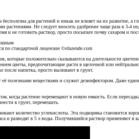
 бесполезна для растений и никак не влияет на их развитие, а г
 растениями. Не следует вносить удобрение чаще раза в 3-4 нед
емя и не готовить раствор, просто посыпьте почву сахаром и пос
ся по стандартной лицензии ©ofazende.com
ов, которые положительно сказываются на длительности цветени
рением цветы, предпочитающие расти в щелочной или нейтрально
е после напитка, просто выливают в грунт.
ает её полезными веществами и служит дезинфектором. Даже ед
ом, когда растение перемещают в новую емкость. Если пересадк
внести в грунт, перемешать.
ивают количество углекислоты. Эта подкормка становится хоро
часа и разводят в 5 л воды. Получившийся раствор применяют в 