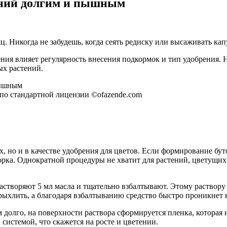
ений долгим и пышным
. Никогда не забудешь, когда сеять редиску или высаживать кап
ения влияет регулярность внесения подкормок и тип удобрения.
ых растений.
 по стандартной лицензии ©ofazende.com
 но и в качестве удобрения для цветов. Если формирование буто
орка. Однократной процедуры не хватит для растений, цветущих
астворяют 5 мл масла и тщательно взбалтывают. Этому раствору
ыхлить, а благодаря взбалтыванию средство быстро проникнет к
долго, на поверхности раствора сформируется пленка, которая н
системой, что скажется на росте и цветении.