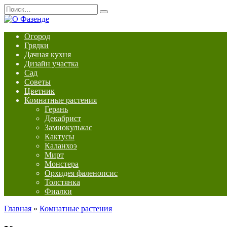
Перейти
Search
к
for:
содержанию
Огород
Грядки
Дачная кухня
Дизайн участка
Сад
Советы
Цветник
Комнатные растения
Герань
Декабрист
Замиокулькас
Кактусы
Каланхоэ
Мирт
Монстера
Орхидея фаленопсис
Толстянка
Фиалки
Главная
»
Комнатные растения