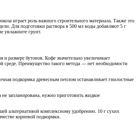
люкоза играет роль важного строительного материала. Также это
ели. Для подготовки раствора в 500 мл воды добавляют 5 г
ле увлажните грунт.
я и размере бутонов. Кофе значительно увеличивает
й среде. Преимущество такого метода — нет необходимости
иничная подкормка древесным пеплом останавливает гнилостные
а не запланирована, нужно приготовить жидкое
шей альтернативой комплексному удобрению. 10 г сухих
качестве корневой подкормки.