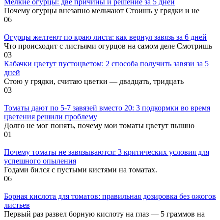
Мелкие огурцы: две причины и решение за 5 дней
Почему огурцы внезапно мельчают Стоишь у грядки и не
0
6
Огурцы желтеют по краю листа: как вернул завязь за 6 дней
Что происходит с листьями огурцов на самом деле Смотришь
0
3
Кабачки цветут пустоцветом: 2 способа получить завязи за 5
дней
Стою у грядки, считаю цветки — двадцать, тридцать
0
3
Томаты дают по 5-7 завязей вместо 20: 3 подкормки во время
цветения решили проблему
Долго не мог понять, почему мои томаты цветут пышно
0
1
Почему томаты не завязываются: 3 критических условия для
успешного опыления
Годами бился с пустыми кистями на томатах.
0
6
Борная кислота для томатов: правильная дозировка без ожогов
листьев
Первый раз развел борную кислоту на глаз — 5 граммов на