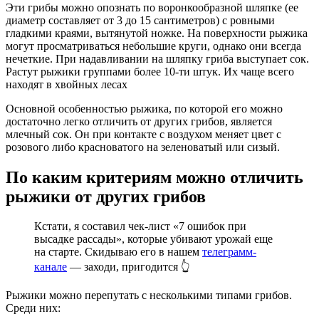
Эти грибы можно опознать по воронкообразной шляпке (ее
диаметр составляет от 3 до 15 сантиметров) с ровными
гладкими краями, вытянутой ножке. На поверхности рыжика
могут просматриваться небольшие круги, однако они всегда
нечеткие. При надавливании на шляпку гриба выступает сок.
Растут рыжики группами более 10-ти штук. Их чаще всего
находят в хвойных лесах
Основной особенностью рыжика, по которой его можно
достаточно легко отличить от других грибов, является
млечный сок. Он при контакте с воздухом меняет цвет с
розового либо красноватого на зеленоватый или сизый.
По каким критериям можно отличить
рыжики от других грибов
Кстати, я составил чек-лист «7 ошибок при
высадке рассады», которые убивают урожай еще
на старте. Скидываю его в нашем
телеграмм-
канале
— заходи, пригодится 👆
Рыжики можно перепутать с несколькими типами грибов.
Среди них: