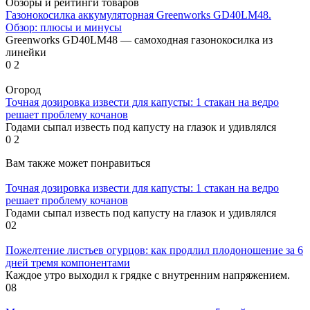
Обзоры и рейтинги товаров
Газонокосилка аккумуляторная Greenworks GD40LM48.
Обзор: плюсы и минусы
Greenworks GD40LM48 — самоходная газонокосилка из
линейки
0
2
Огород
Точная дозировка извести для капусты: 1 стакан на ведро
решает проблему кочанов
Годами сыпал известь под капусту на глазок и удивлялся
0
2
Вам также может понравиться
Точная дозировка извести для капусты: 1 стакан на ведро
решает проблему кочанов
Годами сыпал известь под капусту на глазок и удивлялся
0
2
Пожелтение листьев огурцов: как продлил плодоношение за 6
дней тремя компонентами
Каждое утро выходил к грядке с внутренним напряжением.
0
8