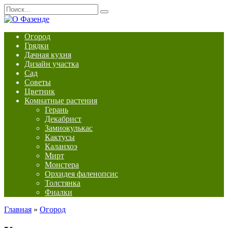
Перейти
Search
к
for:
содержанию
Огород
Грядки
Дачная кухня
Дизайн участка
Сад
Советы
Цветник
Комнатные растения
Герань
Декабрист
Замиокулькас
Кактусы
Каланхоэ
Мирт
Монстера
Орхидея фаленопсис
Толстянка
Фиалки
Главная
»
Огород