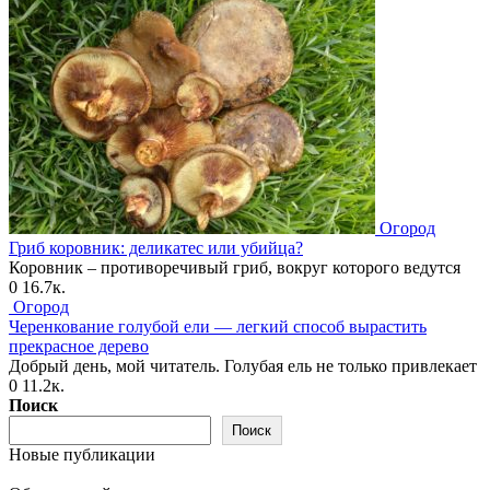
Огород
Гриб коровник: деликатес или убийца?
Коровник – противоречивый гриб, вокруг которого ведутся
0
16.7к.
Огород
Черенкование голубой ели — легкий способ вырастить
прекрасное дерево
Добрый день, мой читатель. Голубая ель не только привлекает
0
11.2к.
Поиск
Поиск
Новые публикации