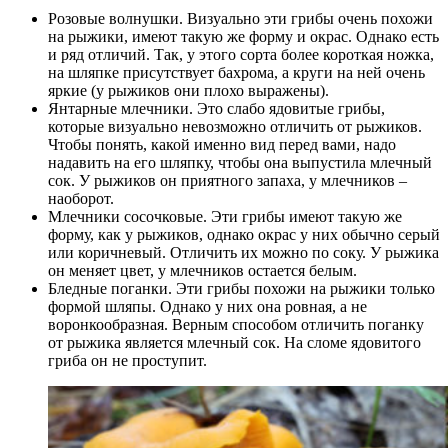
Розовые волнушки. Визуально эти грибы очень похожи
на рыжики, имеют такую же форму и окрас. Однако есть
и ряд отличий. Так, у этого сорта более короткая ножка,
на шляпке присутствует бахрома, а круги на ней очень
яркие (у рыжиков они плохо выражены).
Янтарные млечники. Это слабо ядовитые грибы,
которые визуально невозможно отличить от рыжиков.
Чтобы понять, какой именно вид перед вами, надо
надавить на его шляпку, чтобы она выпустила млечный
сок. У рыжиков он приятного запаха, у млечников –
наоборот.
Млечники сосочковые. Эти грибы имеют такую же
форму, как у рыжиков, однако окрас у них обычно серый
или коричневый. Отличить их можно по соку. У рыжика
он меняет цвет, у млечников остается белым.
Бледные поганки. Эти грибы похожи на рыжики только
формой шляпы. Однако у них она ровная, а не
воронкообразная. Верным способом отличить поганку
от рыжика является млечный сок. На сломе ядовитого
гриба он не проступит.