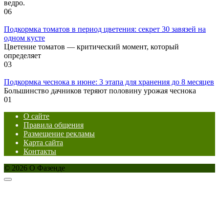
ведро.
0
6
Подкормка томатов в период цветения: секрет 30 завязей на
одном кусте
Цветение томатов — критический момент, который
определяет
0
3
Подкормка чеснока в июне: 3 этапа для хранения до 8 месяцев
Большинство дачников теряют половину урожая чеснока
0
1
О сайте
Правила общения
Размещение рекламы
Карта сайта
Контакты
© 2026 О Фазенде