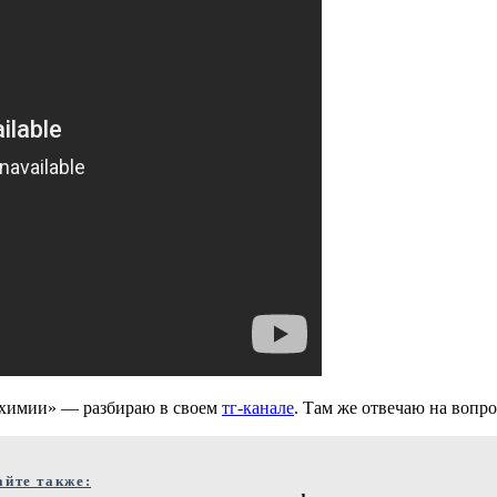
 химии» — разбираю в своем
тг-канале
. Там же отвечаю на вопр
айте также: