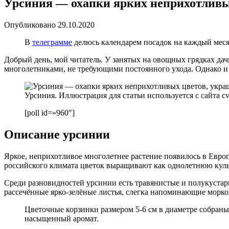
Урсиния — охапки ярких неприхотливы
Опубликовано
29.10.2020
В
телеграмме
делюсь календарем посадок на каждый месяц
Добрый день, мой читатель. У занятых на овощных грядках дач
многолетниками, не требующими постоянного ухода. Однако и 
Урсиния. Иллюстрация для статьи используется с сайта cvet
[poll id=»960″]
Описание урсинии
Яркое, неприхотливое многолетнее растение появилось в Евро
российского климата цветок выращивают как однолетнюю куль
Среди разновидностей урсинии есть травянистые и полукустар
рассечённые ярко-зелёные листья, слегка напоминающие морко
Цветочные корзинки размером 5-6 см в диаметре собраны
насыщенный аромат.