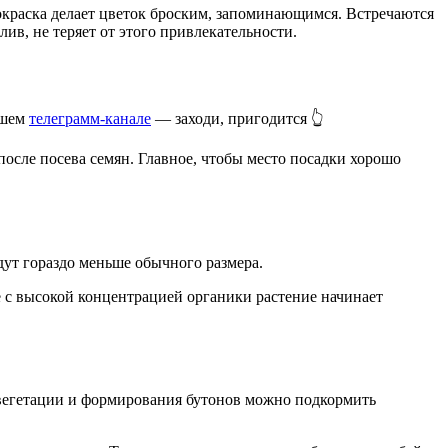
окраска делает цветок броским, запоминающимся. Встречаются
в, не теряет от этого привлекательности.
ашем
телеграмм-канале
— заходи, пригодится 👆
после посева семян. Главное, чтобы место посадки хорошо
дут гораздо меньше обычного размера.
е с высокой концентрацией органики растение начинает
 вегетации и формирования бутонов можно подкормить