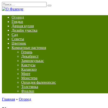
Перейти
Search
к
for:
содержанию
Огород
Грядки
Дачная кухня
Дизайн участка
Сад
Советы
Цветник
Комнатные растения
Герань
Декабрист
Замиокулькас
Кактусы
Каланхоэ
Мирт
Монстера
Орхидея фаленопсис
Толстянка
Фиалки
Главная
»
Огород