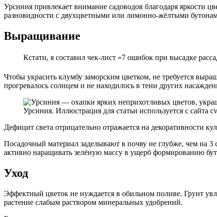
Урсиния привлекает внимание садоводов благодаря яркости цв
разновидности с двухцветными или лимонно-жёлтыми бутонами
Выращивание
Кстати, я составил чек-лист «7 ошибок при высадке рас
Чтобы украсить клумбу заморским цветком, не требуется выращ
прогревалось солнцем и не находилось в тени других насажден
Урсиния. Иллюстрация для статьи используется с сайта cvet
Дефицит света отрицательно отражается на декоративности кул
Посадочный материал заделывают в почву не глубже, чем на 3 
активно наращивать зелёную массу в ущерб формированию бут
Уход
Эффектный цветок не нуждается в обильном поливе. Грунт ув
растение слабым раствором минеральных удобрений.