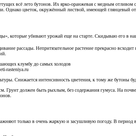
етущих всё лето бутонов. Их ярко-оранжевая с медным отливом 
. Однако цветок, окружённый листвой, имеющей глянцевый отли
сады», которые убивают урожай еще на старте. Скидываю его в н
ивание рассады. Непритязательное растение прекрасно всходит 
ий.
i-rasteniya.ru
ьтуры. Снижается интенсивность цветения, к тому же бутоны бу
см. Грунт должен быть рыхлым, без содержания гумуса. На почв
онов.
лажняют только в очень жаркую и засушливую погоду. В период