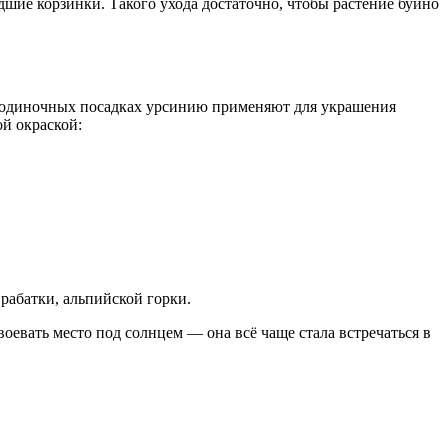
дшие корзинки. Такого ухода достаточно, чтобы растение буйно
 одиночных посадках урсинию применяют для украшения
ой окраской:
рабатки, альпийской горки.
оевать место под солнцем — она всё чаще стала встречаться в