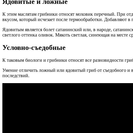
Ядовитые и ложные
К этим маслятам грибники относят моховик перечный. При отде
вкусом, который исчезает после термообработки. Добавляют в
Ядовитым является болет сатанинский или, в народе, сатанинс
светлого оттенка оливок. Мякоть светлая, синеющая на месте с
Условно-съедобные
К таковым биологи и грибники относят все разновидности гри
Умение отличить ложный или ядовитый гриб от съедобного и в
последствий.