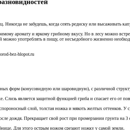
разновидностей
. Никогда не забудешь, когда сеять редиску или высаживать кап
имому аромату и яркому грибному вкусу. Но в лесу можно встре
ий можно употреблять в пищу, от несъедобного жизненно необхо
rod-bez-hlopot.ru
ных форм (конусовидную или шаровидную), с различной структур
е. Слизь является защитной функцией гриба и спасает его от п
спороносный слой, толстая ножка и мякоть желтых оттенков. У 
после дождя. Прекращает свой рост при промерзании грунта на 3 
нице. Для этого острым ножом срезают ножку у самой земли.