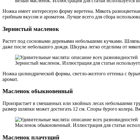
Белый масленок. Иллюстрация для статьи используется inf
Ножка имеет интересную форму веретена. Мякоть разноцветная
грибным вкусом и ароматом. Лучше всего для сбора использов
Зернистый масленок
Растет под сосновыми деревьями небольшими кучками. Шляпка 
даже после небольшого дождя. Шкурка легко отделима от мяко
Зернистый масленок. Иллюстрация для статьи использует
Ножка цилиндрической формы, светло-желтого оттенка с бурыми
аромат.
Масленок обыкновенный
Произрастает в смешанных или хвойных лесах небольшими гру
размер шляпки может достигать 12 см. Споры бурого колера. 
Масленок обыкновенный. Иллюстрация для статьи использу
Масленок плачущий