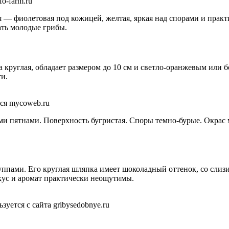
o-farm.ru
 — фиолетовая под кожицей, желтая, яркая над спорами и практ
ать молодые грибы.
круглая, обладает размером до 10 см и светло-оранжевым или 
ти.
ся mycoweb.ru
 пятнами. Поверхность бугристая. Споры темно-бурые. Окрас мя
ппами. Его круглая шляпка имеет шоколадный оттенок, со сли
Вкус и аромат практически неощутимы.
ется с сайта gribysedobnye.ru