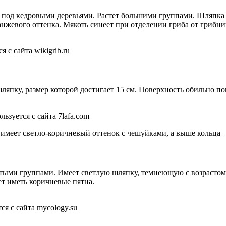
под кедровыми деревьями. Растет большими группами. Шляпка б
ранжевого оттенка. Мякоть синеет при отделении гриба от грибн
с сайта wikigrib.ru
ляпку, размер которой достигает 15 см. Поверхность обильно п
зуется с сайта 7lafa.com
н имеет светло-коричневый оттенок с чешуйками, а выше кольца
астыми группами. Имеет светлую шляпку, темнеющую с возрасто
ет иметь коричневые пятна.
я с сайта mycology.su