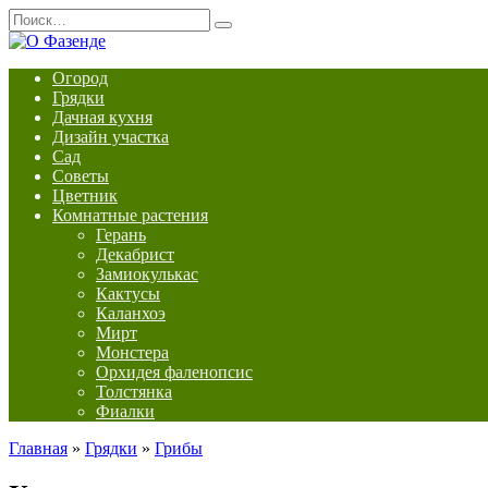
Перейти
Search
к
for:
содержанию
Огород
Грядки
Дачная кухня
Дизайн участка
Сад
Советы
Цветник
Комнатные растения
Герань
Декабрист
Замиокулькас
Кактусы
Каланхоэ
Мирт
Монстера
Орхидея фаленопсис
Толстянка
Фиалки
Главная
»
Грядки
»
Грибы