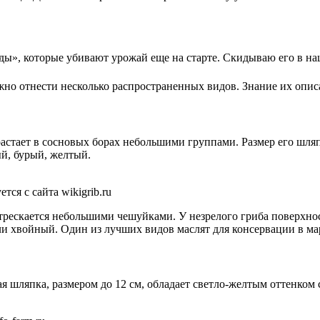
сады», которые убивают урожай еще на старте. Скидываю его в н
но отнести несколько распространенных видов. Знание их опис
астает в сосновых борах небольшими группами. Размер его шляп
ый, бурый, желтый.
ся с сайта wikigrib.ru
 трескается небольшими чешуйками. У незрелого гриба поверхно
или хвойный. Один из лучших видов маслят для консервации в ма
ая шляпка, размером до 12 см, обладает светло-желтым оттенко