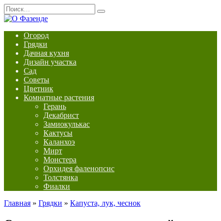
Перейти
Search
к
for:
содержанию
Огород
Грядки
Дачная кухня
Дизайн участка
Сад
Советы
Цветник
Комнатные растения
Герань
Декабрист
Замиокулькас
Кактусы
Каланхоэ
Мирт
Монстера
Орхидея фаленопсис
Толстянка
Фиалки
Главная
»
Грядки
»
Капуста, лук, чеснок