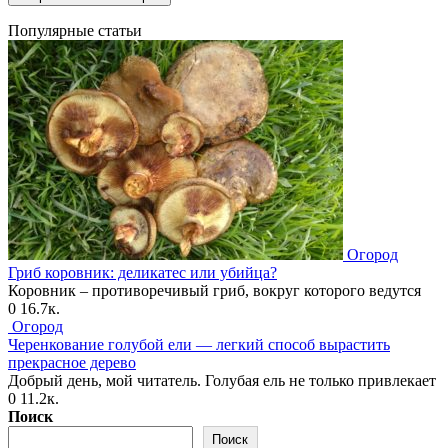
Популярные статьи
Огород
Гриб коровник: деликатес или убийца?
Коровник – противоречивый гриб, вокруг которого ведутся
0
16.7к.
Огород
Черенкование голубой ели — легкий способ вырастить
прекрасное дерево
Добрый день, мой читатель. Голубая ель не только привлекает
0
11.2к.
Поиск
Поиск