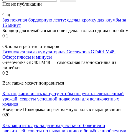
Новые публикации
Сад
Зря покупал бордюрную ленту: сделал кромку для клумбы за
15 минут
Бордюр для клумбы я много лет делал только одним способом
0
1
Обзоры и рейтинги товаров
Газонокосилка аккумуляторная Greenworks GD40LM48.
Обзор: плюсы и минусы
Greenworks GD40LM48 — самоходная газонокосилка из
линейки
0
2
Вам также может понравиться
Как подкармливать капусту, чтобы получить великолепный
урожай: секреты успешной подкормки для великолепных
кочанов
Введение Подкормка играет важную роль в выращивании
0
20
Как защитить лук на дачном участке от болезней и
вредителей: советы по выращиванию и борьбе с проблемами