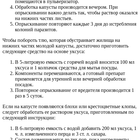
помещаются в пульверизатор.
Обработка капусты производится вечером. При
опрыскивании важно делать так, чтобы раствор оказался
на нижних частях листьев.
Опрыскивание повторяют каждые 3 дня до истребления
колоний паразитов.
Чтобы побороть тлю, которая обустраивает жилища на
нижних частях молодой капусты, достаточно приготовить
следующее средство на основе уксуса:
В 5-литровую емкость с горячей водой вносится 100 мл
уксуса и 1 колпачок средства для мытья посуды.
Компоненты перемешиваются, а готовый препарат
применяется для утренней или вечерней обработки
посадок.
Повторное опрыскивание от вредителя производится 1
раз в 5 суток.
Если на капусте появляются блохи или крестоцветные клопы,
следует обработать ее раствором уксуса, приготовленным по
следующей инструкции:
В 6-литровую емкость с водой добавить 200 мл уксуса, 1
ч. л. измельченного перца и 3 ст. л. сахара.
Состав размешивается до тех пор, пока ингредиенты