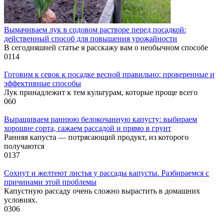
Вымачиваем лук в содовом растворе перед посадкой:
действенный способ для повышения урожайности
В сегодняшней статье я расскажу вам о необычном способе
0
114
Готовим к севок к посадке весной правильно: проверенные и
эффективные способы
Лук принадлежит к тем культурам, которые проще всего
0
60
Выращиваем раннюю белокочанную капусту: выбираем
хорошие сорта, сажаем рассадой и прямо в грунт
Ранняя капуста — потрясающий продукт, из которого
получаются
0
137
Сохнут и желтеют листья у рассады капусты. Разбираемся с
причинами этой проблемы
Капустную рассаду очень сложно вырастить в домашних
условиях.
0
306