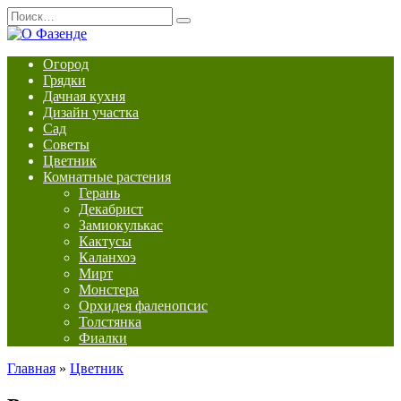
Перейти
Search
к
for:
содержанию
Огород
Грядки
Дачная кухня
Дизайн участка
Сад
Советы
Цветник
Комнатные растения
Герань
Декабрист
Замиокулькас
Кактусы
Каланхоэ
Мирт
Монстера
Орхидея фаленопсис
Толстянка
Фиалки
Главная
»
Цветник