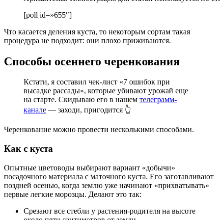
[poll id=»655″]
Что касается деления куста, то некоторым сортам такая
процедура не подходит: они плохо приживаются.
Способы осеннего черенкования
Кстати, я составил чек-лист «7 ошибок при
высадке рассады», которые убивают урожай еще
на старте. Скидываю его в нашем
телеграмм-
канале
— заходи, пригодится 👆
Черенкование можно провести несколькими способами.
Как с куста
Опытные цветоводы выбирают вариант «добычи»
посадочного материала с маточного куста. Его заготавливают
поздней осенью, когда землю уже начинают «прихватывать»
первые легкие морозцы. Делают это так:
Срезают все стебли у растения-родителя на высоте
около пяти сантиметров от земли.