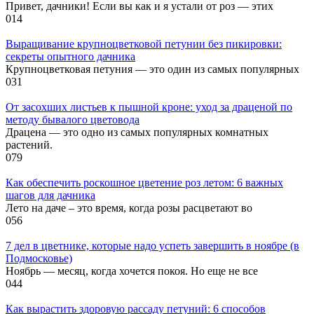
Привет, дачники! Если вы как и я устали от роз — этих
0
14
Выращивание крупноцветковой петунии без пикировки:
секреты опытного дачника
Крупноцветковая петуния — это один из самых популярных
0
31
От засохших листьев к пышной кроне: уход за драценой по
методу бывалого цветовода
Драцена — это одно из самых популярных комнатных
растений.
0
79
Как обеспечить роскошное цветение роз летом: 6 важных
шагов для дачника
Лето на даче – это время, когда розы расцветают во
0
56
7 дел в цветнике, которые надо успеть завершить в ноябре (в
Подмосковье)
Ноябрь — месяц, когда хочется покоя. Но еще не все
0
44
Как вырастить здоровую рассаду петуний: 6 способов