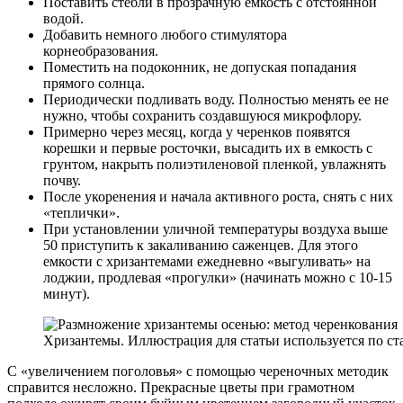
Поставить стебли в прозрачную емкость с отстоянной
водой.
Добавить немного любого стимулятора
корнеобразования.
Поместить на подоконник, не допуская попадания
прямого солнца.
Периодически подливать воду. Полностью менять ее не
нужно, чтобы сохранить создавшуюся микрофлору.
Примерно через месяц, когда у черенков появятся
корешки и первые росточки, высадить их в емкость с
грунтом, накрыть полиэтиленовой пленкой, увлажнять
почву.
После укоренения и начала активного роста, снять с них
«теплички».
При установлении уличной температуры воздуха выше
50 приступить к закаливанию саженцев. Для этого
емкости с хризантемами ежедневно «выгуливать» на
лоджии, продлевая «прогулки» (начинать можно с 10-15
минут).
Хризантемы. Иллюстрация для статьи используется по с
С «увеличением поголовья» с помощью череночных методик
справится несложно. Прекрасные цветы при грамотном