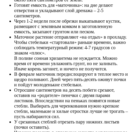
Готовят емкость для «маточника»: на дне делают
отверстия и укладывают слой дренажа – 2-5
сантиметров.
Через 1-2 недели после обрезки выкапывают кустик,
размещают с земляным комком в заготовленную
емкость, засыпают грунтом или песком.
Маточное растение отправляют «на отдых» в прохладу.
Чтобы стебельки «стартовали» раньше времени, важно
соблюдать температурный режим: 4-7 градусов со
знаком «плюс».
В поливе сонная хризантема не нуждается. Можно
время от времени увлажнять грунт, но не заливать.
Иначе корень загниет, и ничего не получится.
В феврале маточник передислоцируют в теплое место и
щедро поливают. Дней через пять-десять оживут почки
и пойдут молоденькие стебельки.
Отросшие сантиметров на десять побеги срезают,
оставив на «родителе» пенечки с двумя парами
листиков. Впоследствии на пеньках появятся новые
стебли. Выбирать для черенкования нужно крепкие
стебли, маленькие и хилые отростки лучше не трогать –
пусть набираются сил.
У срезанных стеблей отрезать пару нижних листьев
(почки оставить).