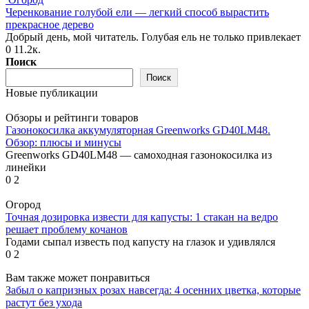
Черенкование голубой ели — легкий способ вырастить
прекрасное дерево
Добрый день, мой читатель. Голубая ель не только привлекает
0
11.2к.
Поиск
Поиск
Новые публикации
Обзоры и рейтинги товаров
Газонокосилка аккумуляторная Greenworks GD40LM48.
Обзор: плюсы и минусы
Greenworks GD40LM48 — самоходная газонокосилка из
линейки
0
2
Огород
Точная дозировка извести для капусты: 1 стакан на ведро
решает проблему кочанов
Годами сыпал известь под капусту на глазок и удивлялся
0
2
Вам также может понравиться
Забыл о капризных розах навсегда: 4 осенних цветка, которые
растут без ухода